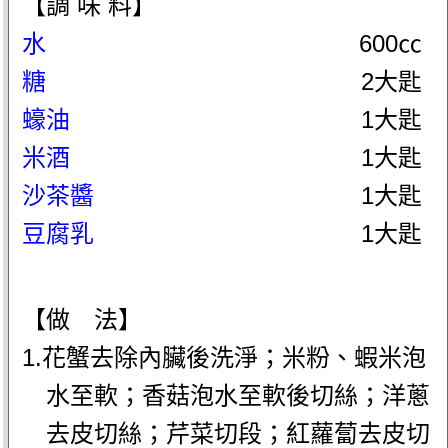
【調 味 料】
水
600㏄
糖
2大匙
蠔油
1大匙
米酒
1大匙
沙茶醬
1大匙
豆腐乳
1大匙
【做 法】
1.花蟹去除內臟後洗淨；米粉、蝦米泡
水至軟；香菇泡水至軟後切絲；洋蔥
去皮切絲；芹菜切段；紅蘿蔔去皮切