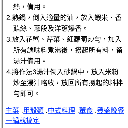
絲，備用。
2.熱鍋，倒入適量的油，放入蝦米、香
菇絲、蔥段及洋蔥爆香。
3.放入花蟹、芹菜、紅蘿蔔炒勻，加入
所有調味料煮沸後，撈起所有料，留
湯汁備用。
4.將作法3湯汁倒入砂鍋中，放入米粉
炒至湯汁略收，放回所有撈起的料拌
勻即可。
主菜
.
甲殼類
.
中式料理
.
葷食
.
豐盛晚餐
一鍋就搞定