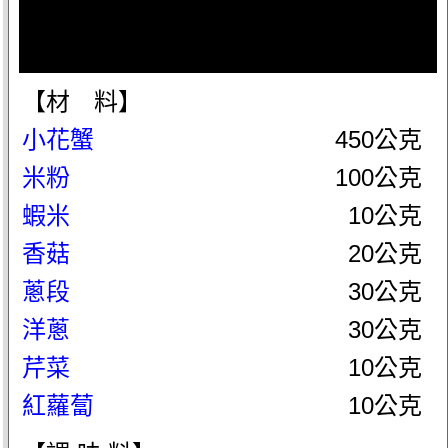
【材 料】
小花蟹
450公克
米粉
100公克
蝦米
10公克
香菇
20公克
蔥段
30公克
洋蔥
30公克
芹菜
10公克
紅蘿蔔
10公克