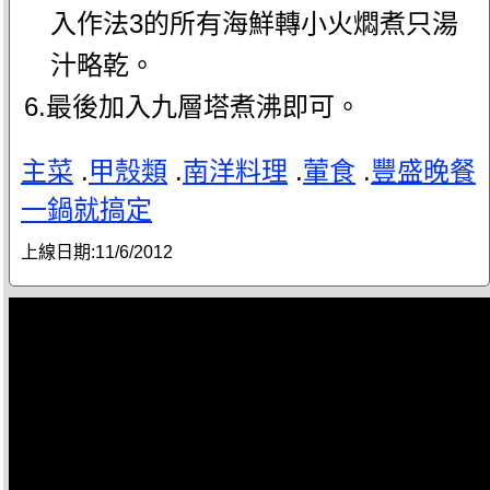
入作法3的所有海鮮轉小火燜煮只湯
汁略乾。
6.最後加入九層塔煮沸即可。
主菜
.
甲殼類
.
南洋料理
.
葷食
.
豐盛晚餐
一鍋就搞定
上線日期:
11/6/2012