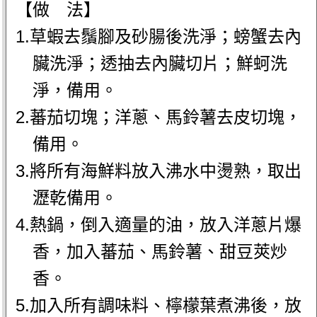
【做 法】
1.草蝦去鬚腳及砂腸後洗淨；螃蟹去內
臟洗淨；透抽去內臟切片；鮮蚵洗
淨，備用。
2.蕃茄切塊；洋蔥、馬鈴薯去皮切塊，
備用。
3.將所有海鮮料放入沸水中燙熟，取出
瀝乾備用。
4.熱鍋，倒入適量的油，放入洋蔥片爆
香，加入蕃茄、馬鈴薯、甜豆莢炒
香。
5.加入所有調味料、檸檬葉煮沸後，放