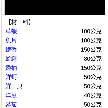
【材 料】
草蝦
100公克
魚片
100公克
螃蟹
150公克
蛤蜊
80公克
透抽
150公克
鮮蚵
50公克
鮮干貝
50公克
洋蔥
40公克
蕃茄
50公克