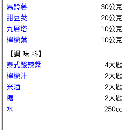
馬鈴薯
30公克
甜豆莢
20公克
九層塔
10公克
檸檬葉
10公克
【調 味 料】
泰式酸辣醬
4大匙
檸檬汁
2大匙
米酒
2大匙
糖
2大匙
水
250㏄