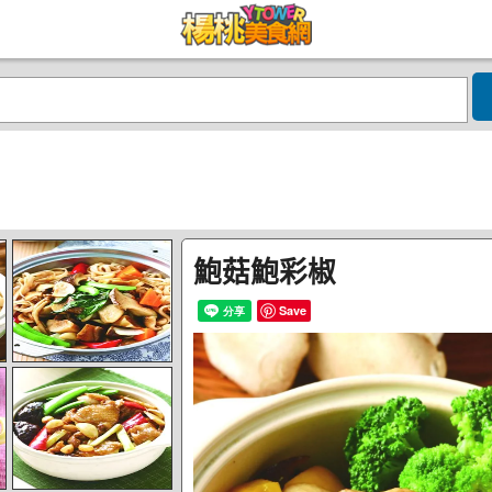
鮑菇鮑彩椒
Save