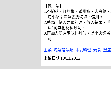
【做 法】
1.杏鮑菇、紅甜椒、黃甜椒、大白菜
切小朵；洋蔥去皮切塊，備用。
2.熱鍋，倒入適量的油，放入蒜頭、
法1的其他材料炒勻。
3.再加入所有調味料炒勻，以小火燜煮
可。
主菜
.
海菜菇蕈類
.
中式料理
.
素食
.
豐盛
上線日期:
10/11/2012