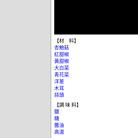
【材 料】
杏鮑菇
紅甜椒
黃甜椒
大白菜
青花菜
洋蔥
木耳
蒜頭
【調 味 料】
鹽
糖
醬油
高湯