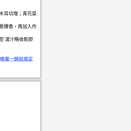
、木耳切塊；青花菜
洋蔥爆香，再加入作
至’湯汁略收乾即
晚餐一鍋就搞定