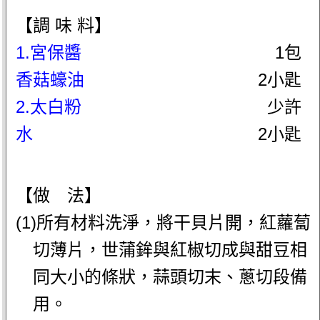
【調 味 料】
1.宮保醬
1包
香菇蠔油
2小匙
2.太白粉
少許
水
2小匙
【做 法】
(1)所有材料洗淨，將干貝片開，紅蘿蔔
切薄片，世蒲鉾與紅椒切成與甜豆相
同大小的條狀，蒜頭切末、蔥切段備
用。