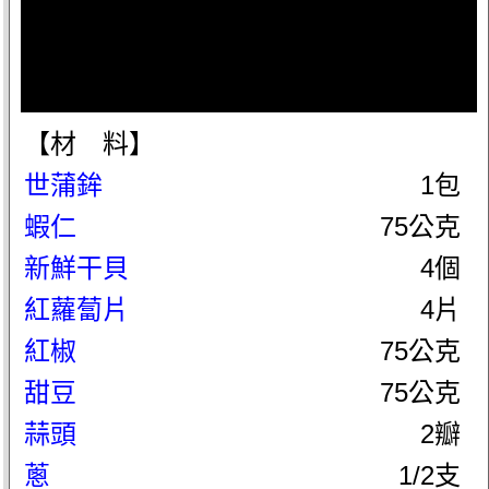
【材 料】
世蒲鉾
1包
蝦仁
75公克
新鮮干貝
4個
紅蘿蔔片
4片
紅椒
75公克
甜豆
75公克
蒜頭
2瓣
蔥
1/2支