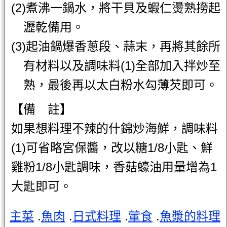
(2)煮沸一鍋水，將干貝及蝦仁燙熟撈起
瀝乾備用。
(3)起油鍋爆香蔥段、蒜末，再將其餘所
有材料以及調味料(1)全部加入拌炒至
熟，最後再以太白粉水勾薄芡即可。
【備 註】
如果想料理不辣的什錦炒海鮮，調味料
(1)可省略宮保醬，改以糖1/8小匙、鮮
雞粉1/8小匙調味，香菇蠔油用量增為1
大匙即可。
主菜
.
魚肉
.
日式料理
.
葷食
.
魚漿的料理