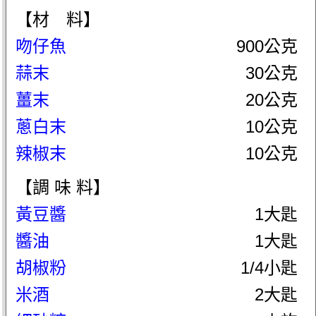
【材 料】
吻仔魚
900公克
蒜末
30公克
薑末
20公克
蔥白末
10公克
辣椒末
10公克
【調 味 料】
黃豆醬
1大匙
醬油
1大匙
胡椒粉
1/4小匙
米酒
2大匙