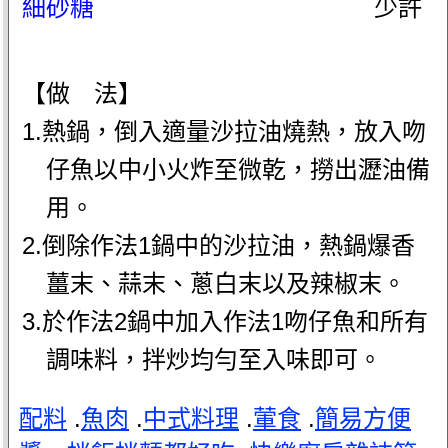
細砂糖
少許
【做 法】
1.熱鍋，倒入適量沙拉油燒熱，放入吻
仔魚以中小火炸至微乾，撈出瀝油備
用。
2.倒除作法1鍋中的沙拉油，熱鍋爆香
薑末、蒜末、蔥白末以及辣椒末。
3.於作法2鍋中加入作法1吻仔魚和所有
調味料，拌炒均勻至入味即可。
配料
.
魚肉
.
中式料理
.
葷食
.
簡易方便