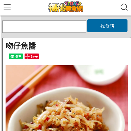
找食譜
吻仔魚醬
Save