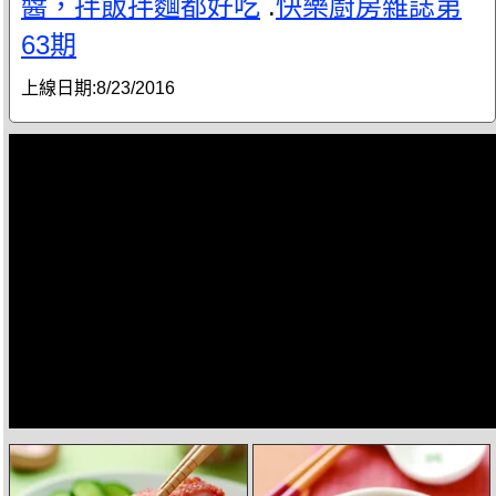
醬，拌飯拌麵都好吃
.
快樂廚房雜誌第
63期
上線日期:
8/23/2016