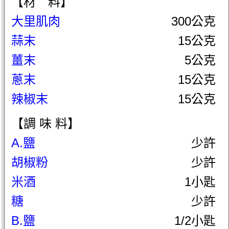
【材 料】
大里肌肉
300公克
蒜末
15公克
薑末
5公克
蔥末
15公克
辣椒末
15公克
【調 味 料】
A.鹽
少許
胡椒粉
少許
米酒
1小匙
糖
少許
B.鹽
1/2小匙