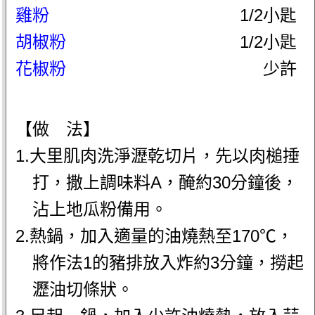
雞粉
1/2小匙
胡椒粉
1/2小匙
花椒粉
少許
【做 法】
1.大里肌肉洗淨瀝乾切片，先以肉槌捶
打，撒上調味料A，醃約30分鐘後，
沾上地瓜粉備用。
2.熱鍋，加入適量的油燒熱至170℃，
將作法1的豬排放入炸約3分鐘，撈起
瀝油切條狀。