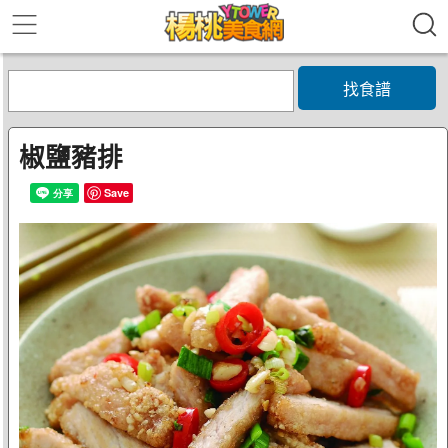
找食譜
椒鹽豬排
Save