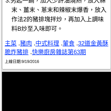
3.另起一鍋，加入少許油燒熱，放入蒜
末、薑末、蔥末和辣椒末爆香，放入
作法2的豬排塊拌炒，再加入上調味
料B炒至入味即可。
主菜
.
豬肉
.
中式料理
.
葷食
.
32道金黃酥
脆炸豬排
.
快樂廚房雜誌第63期
上線日期:
9/19/2016