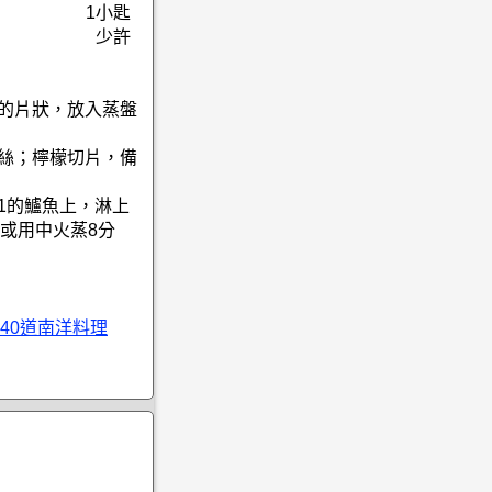
1小匙
少許
連的片狀，放入蒸盤
切絲；檸檬切片，備
1的鱸魚上，淋上
或用中火蒸8分
40道南洋料理