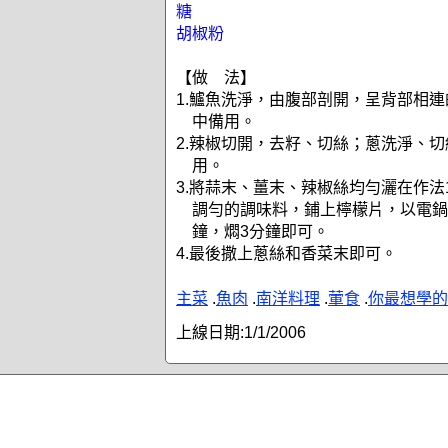
糖
胡椒粉
【做 法】
1.鱸魚洗淨，由腹部剖開，呈背部相
中備用。
2.辣椒切開，去籽、切絲；蔥洗淨、
用。
3.將蒜末、薑末、辣椒絲均勻灑在作法
調勻的調味料，鋪上檸檬片，以電鍋
鐘，燜3分鐘即可。
4.最後撒上蔥絲和香菜末即可。
主菜
.
魚肉
.
南洋料理
.
葷食
.
你最想學的
上線日期:
1/1/2006