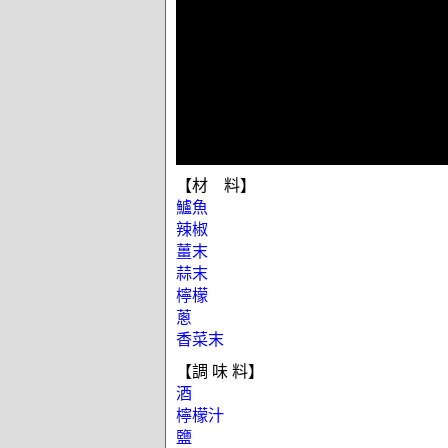
【材 料】
鱸魚
辣椒
薑末
蒜末
檸檬
蔥
香菜末
【調 味 料】
酒
檸檬汁
鹽