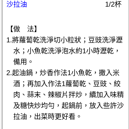
沙拉油
1/2杯
【做 法】
1.將蘿蔔乾洗淨切小粒狀；豆豉洗淨瀝
水；小魚乾洗淨泡水約1小時瀝乾，
備用。
2.起油鍋，炒香作法1小魚乾，撒入米
酒；再加入作法1蘿蔔乾、豆豉、絞
肉、蒜末、辣椒片拌炒，續加入味精
及糖快炒均勻，起鍋前，放入些許沙
拉油，出菜時更好看。