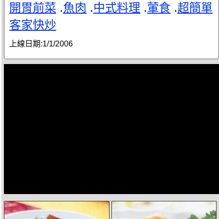
開胃前菜
.
魚肉
.
中式料理
.
葷食
.
超簡單
客家快炒
上線日期:
1/1/2006