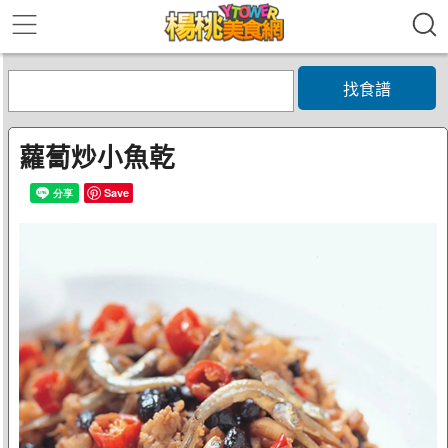
找食譜
蘿蔔炒小魚乾
Save