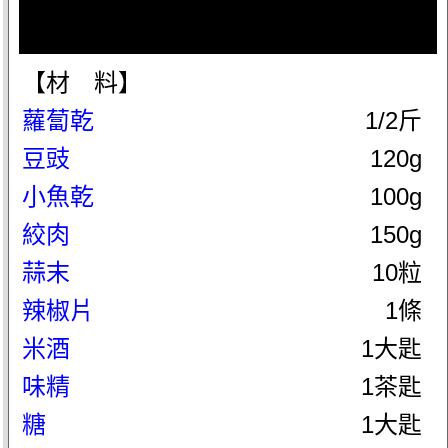
【材 料】
蘿蔔乾
1/2斤
豆豉
120g
小魚乾
100g
絞肉
150g
蒜末
10粒
辣椒片
1條
米酒
1大匙
味精
1茶匙
糖
1大匙