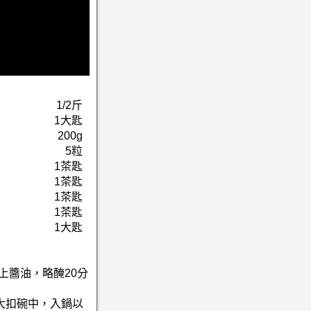
1/2斤
1大匙
200g
5粒
1茶匙
1茶匙
1茶匙
1茶匙
1大匙
上醬油，略醃20分
大扣碗中，入鍋以