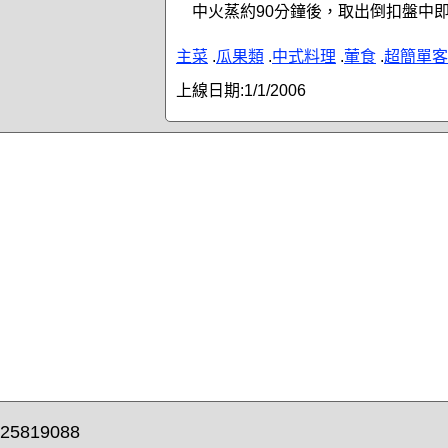
中火蒸約90分鐘後，取出倒扣盤中
主菜
.
瓜果類
.
中式料理
.
葷食
.
超簡單客
上線日期:
1/1/2006
25819088