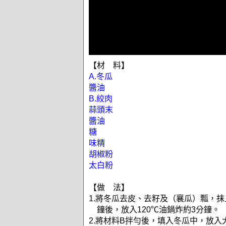
【材 料】
A.冬瓜
醬油
B.絞肉
蒜頭末
醬油
糖
味精
胡椒粉
太白粉
【做 法】
1.將冬瓜去皮、去籽及（襄瓜）瓢，抹
鐘後，放入120℃油鍋炸約3分鐘。
2.將材料B拌勻後，填入冬瓜中，放入