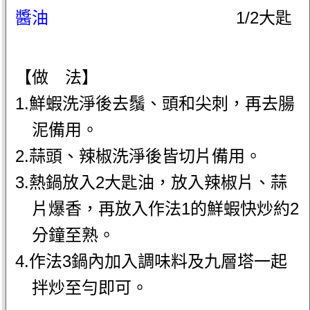
醬油
1/2大匙
【做 法】
1.鮮蝦洗淨後去鬚、頭和尖刺，再去腸
泥備用。
2.蒜頭、辣椒洗淨後皆切片備用。
3.熱鍋放入2大匙油，放入辣椒片、蒜
片爆香，再放入作法1的鮮蝦快炒約2
分鐘至熟。
4.作法3鍋內加入調味料及九層塔一起
拌炒至勻即可。