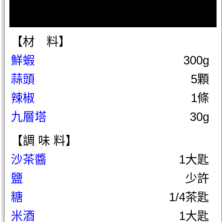
【材 料】
鮮蝦
300g
蒜頭
5顆
辣椒
1條
九層塔
30g
【調 味 料】
沙茶醬
1大匙
鹽
少許
糖
1/4茶匙
米酒
1大匙