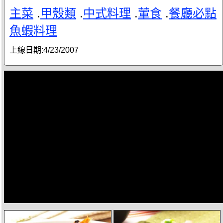
主菜
.
甲殼類
.
中式料理
.
葷食
.
餐廳必點
魚蝦料理
上線日期:
4/23/2007