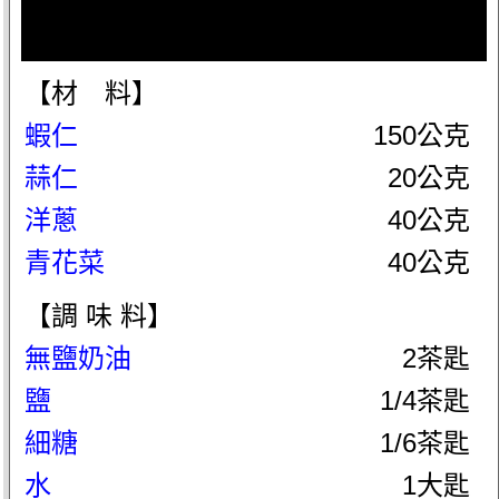
【材 料】
蝦仁
150公克
蒜仁
20公克
洋蔥
40公克
青花菜
40公克
【調 味 料】
無鹽奶油
2茶匙
鹽
1/4茶匙
細糖
1/6茶匙
水
1大匙