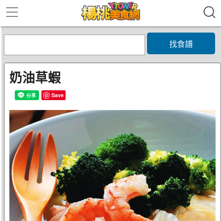
找食譜
奶油草蝦
Save