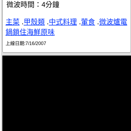
微波時間：4分鐘
主菜
.
甲殼類
.
中式料理
.
葷食
.
微波爐電
鍋鎖住海鮮原味
上線日期:
7/16/2007