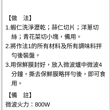
【做 法】
1.蝦仁洗淨瀝乾；蒜仁切片；洋蔥切
絲；青花菜切小塊，備用。
2.將作法1的所有材料及所有調味料拌
勻後裝盤。
3.用保鮮膜封好，放入微波爐中微波4
分鐘，撕去保鮮膜略拌勻後，即可食
用。
【備 註】
微波火力：800W