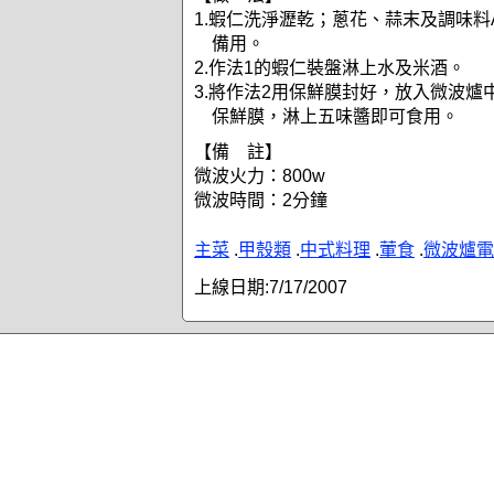
1.蝦仁洗淨瀝乾；蔥花、蒜末及調味料
備用。
2.作法1的蝦仁裝盤淋上水及米酒。
3.將作法2用保鮮膜封好，放入微波爐
保鮮膜，淋上五味醬即可食用。
【備 註】
微波火力：800w
微波時間：2分鐘
主菜
.
甲殼類
.
中式料理
.
葷食
.
微波爐電
上線日期:
7/17/2007