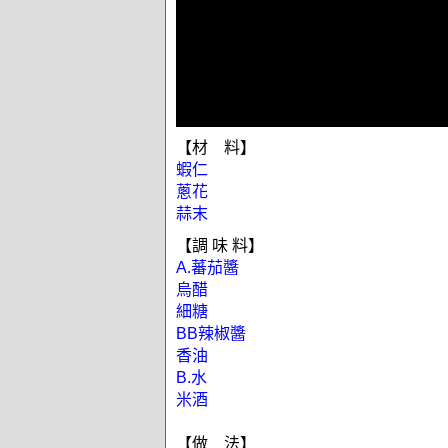
【材 料】
蝦仁
蔥花
蒜末
【調 味 料】
A.蕃茄醬
烏醋
細糖
BB辣椒醬
香油
B.水
米酒
【做 法】