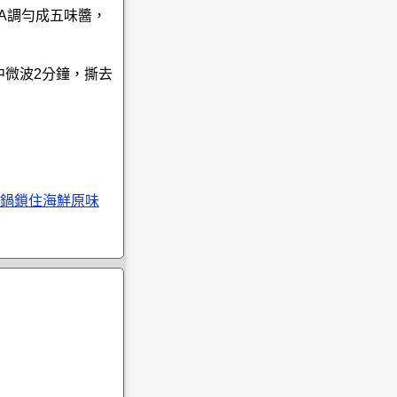
A調勻成五味醬，
中微波2分鐘，撕去
鍋鎖住海鮮原味