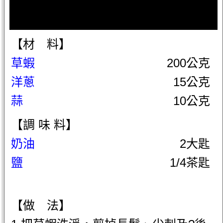
【材 料】
草蝦
200公克
洋蔥
15公克
蒜
10公克
【調 味 料】
奶油
2大匙
鹽
1/4茶匙
【做 法】