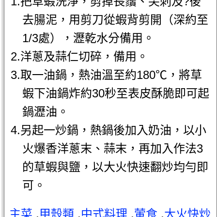
1.把草蝦洗淨，剪掉長鬚、尖刺及?後
去腸泥，用剪刀從蝦背剪開（深約至
1/3處），瀝乾水分備用。
2.洋蔥及蒜仁切碎，備用。
3.取一油鍋，熱油溫至約180℃，將草
蝦下油鍋炸約30秒至表皮酥脆即可起
鍋瀝油。
4.另起一炒鍋，熱鍋後加入奶油，以小
火爆香洋蔥末、蒜末，再加入作法3
的草蝦與鹽，以大火快速翻炒均勻即
可。
主菜
.
甲殼類
.
中式料理
.
葷食
.
大火快炒