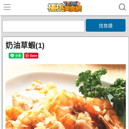
找食譜
奶油草蝦(1)
Save