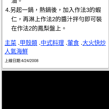
油。
4.另起一鍋，熱鍋後，加入作法3的蝦
仁，再淋上作法2的醬汁拌勻即可裝
在作法2的鳳梨盤上。
主菜
.
甲殼類
.
中式料理
.
葷食
.
大火快炒
人氣海鮮
上線日期:
4/24/2008