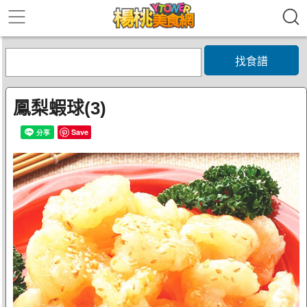
找食譜
鳳梨蝦球(3)
Save