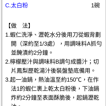
C.太白粉
1碗
【做 法】
1.蝦仁洗淨、瀝乾水分後用刀從蝦背劃
開（深約至1/3處），用調味料A抓勻
並醃漬約2分鐘。
2.檸檬壓汁與調味料B調勻成醬汁；切
片鳳梨歷乾湯汁後裝盤墊底備用。
3.起一油鍋，熱油溫至約150℃，在作
法1的蝦仁裹上乾太白粉後，下油鍋
炸約2分鐘至表面酥脆後，起鍋瀝乾