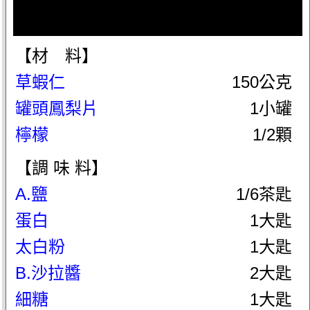
【材 料】
草蝦仁
150公克
罐頭鳳梨片
1小罐
檸檬
1/2顆
【調 味 料】
A.鹽
1/6茶匙
蛋白
1大匙
太白粉
1大匙
B.沙拉醬
2大匙
細糖
1大匙