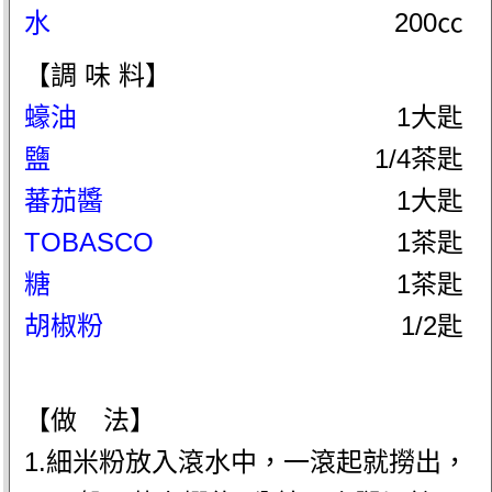
水
200㏄
【調 味 料】
蠔油
1大匙
鹽
1/4茶匙
蕃茄醬
1大匙
TOBASCO
1茶匙
糖
1茶匙
胡椒粉
1/2匙
【做 法】
1.細米粉放入滾水中，一滾起就撈出，