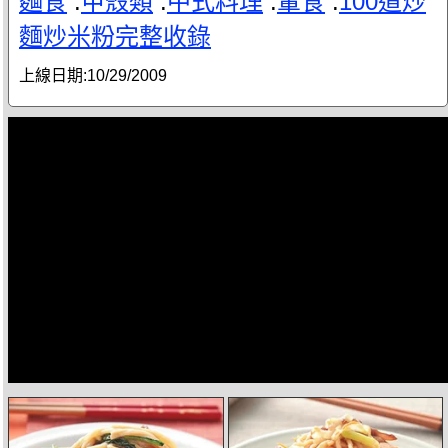
麵食
.
甲殼類
.
中式料理
.
葷食
.
100道炒
麵炒米粉完整收錄
上線日期:
10/29/2009