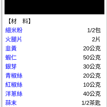
【材 料】
細米粉
1/2包
火腿片
2片
韭黃
20公克
蝦仁
50公克
銀芽
30公克
青椒絲
20公克
紅椒絲
10公克
洋蔥絲
40公克
蒜末
1/2茶匙