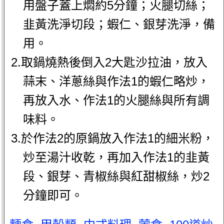
用盤子蓋上燜約5分鐘；火腿切絲；
韭黃洗淨切段；蝦仁、銀芽洗淨，備
用。
2.取鍋燒熱後倒入2大匙沙拉油，放入
蒜末、洋蔥絲與作法1的蝦仁略炒，
再放入水、作法1的火腿絲與所有調
味料。
3.於作法2的原鍋放入作法1的細米粉，
炒至湯汁收乾，再加入作法1的韭黃
段、銀芽、青椒絲與紅甜椒絲，炒2
分鐘即可。