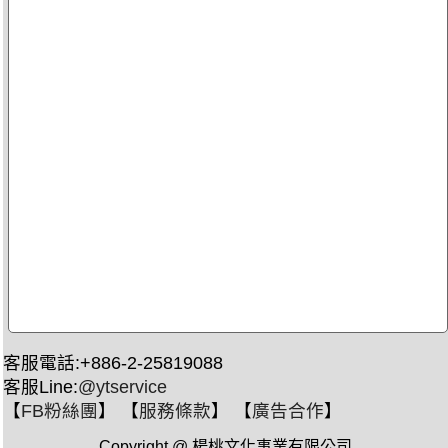
客服電話:+886-2-25819088
客服Line:
@ytservice
【
FB粉絲團
】 【
服務條款
】 【
廣告合作
】
Copyright @ 楊桃文化事業有限公司