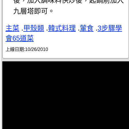
後，加入調味料快炒後，起鍋前加入
九層塔即可。
主菜
.
甲殼類
.
韓式料理
.
葷食
.
3步驟學
會65道菜
上線日期:
10/26/2010