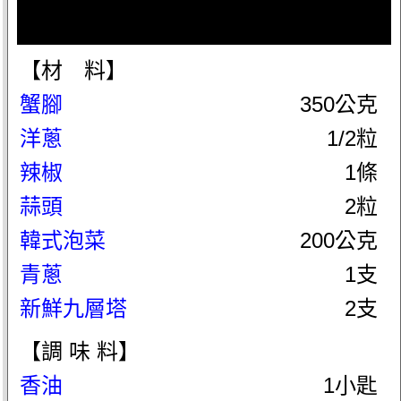
【材 料】
蟹腳
350公克
洋蔥
1/2粒
辣椒
1條
蒜頭
2粒
韓式泡菜
200公克
青蔥
1支
新鮮九層塔
2支
【調 味 料】
香油
1小匙