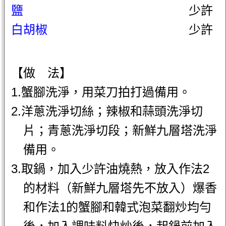
鹽
少許
白胡椒
少許
【做 法】
1.蟹腳洗淨，用菜刀拍打過備用。
2.洋蔥洗淨切絲；辣椒和蒜頭洗淨切
片；青蔥洗淨切段；新鮮九層塔洗淨
備用。
3.取鍋，加入少許油燒熱，放入作法2
的材料（新鮮九層塔先不放入）爆香
和作法1的蟹腳和韓式泡菜翻炒均勻