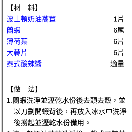
【材 料】
波士頓奶油萵苣
1片
蘭蝦
6尾
薄荷葉
6片
大蒜片
6片
泰式酸辣醬
適量
【做 法】
1.蘭蝦洗淨並瀝乾水份後去頭去殼，並
以刀劃開蝦背後，再放入冰水中洗淨
後撈起並瀝乾水份備用。