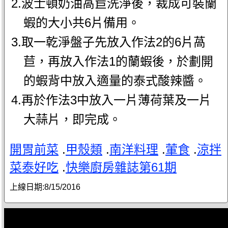
2.波士頓奶油萵苣洗淨後，裁成可裝蘭
蝦的大小共6片備用。
3.取一乾淨盤子先放入作法2的6片萵
苣，再放入作法1的蘭蝦後，於劃開
的蝦背中放入適量的泰式酸辣醬。
4.再於作法3中放入一片薄荷葉及一片
大蒜片，即完成。
開胃前菜
.
甲殼類
.
南洋料理
.
葷食
.
涼拌
菜泰好吃
.
快樂廚房雜誌第61期
上線日期:
8/15/2016