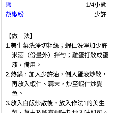
鹽
1/4小匙
胡椒粉
少許
【做 法】
1.美生菜洗淨切粗絲；蝦仁洗淨加少許
米酒（份量外）拌勻；雞蛋打散成蛋
液，備用。
2.熱鍋，加入少許油，倒入蛋液炒散，
再放入蝦仁、蒜末，炒至蝦仁炒變
色。
3.放入白飯炒散後，放入作法1的美生
菜、蔥末及所有調味料炒入味即可。