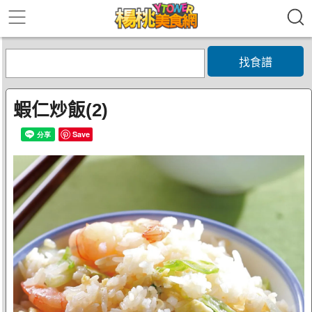
找食譜
蝦仁炒飯(2)
Save