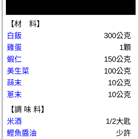
【材 料】
白飯
300公克
雞蛋
1顆
蝦仁
150公克
美生菜
100公克
蒜末
10公克
蔥末
10公克
【調 味 料】
米酒
1/2大匙
鰹魚醬油
少許