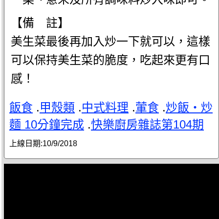
【備 註】
美生菜最後再加入炒一下就可以，這樣
可以保持美生菜的脆度，吃起來更有口
感！
飯食
.
甲殼類
.
中式料理
.
葷食
.
炒飯‧炒
麵 10分鐘完成
.
快樂廚房雜誌第104期
上線日期:
10/9/2018