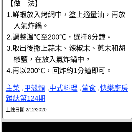
【做 法】
1.鮮蝦放入烤網中，塗上適量油，再放
入氣炸鍋。
2.調整溫℃至200℃，選擇6分鐘。
3.取出後撒上蒜末、辣椒末、蔥末和胡
椒鹽，在放入氣炸鍋中。
4.再以200℃，回炸約1分鐘即可。
主菜
.
甲殼類
.
中式料理
.
葷食
.
快樂廚房
雜誌第124期
上線日期:
2/12/2020