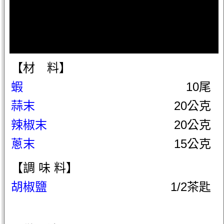
【材 料】
蝦
10尾
蒜末
20公克
辣椒末
20公克
蔥末
15公克
【調 味 料】
胡椒鹽
1/2茶匙