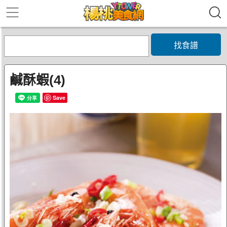
找食譜
鹹酥蝦(4)
Save