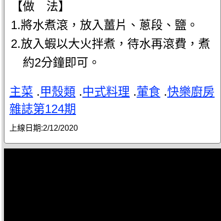
【做 法】
1.將水煮滾，放入薑片、蔥段、鹽。
2.放入蝦以大火拌煮，待水再滾費，煮
約2分鐘即可。
主菜
.
甲殼類
.
中式料理
.
葷食
.
快樂廚房
雜誌第124期
上線日期:
2/12/2020