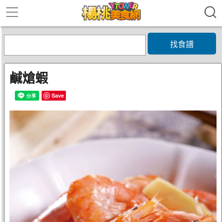
找食譜
鹹熗蝦
Save