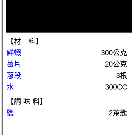
【材 料】
鮮蝦
300公克
薑片
20公克
蔥段
3根
水
300CC
【調 味 料】
鹽
2茶匙