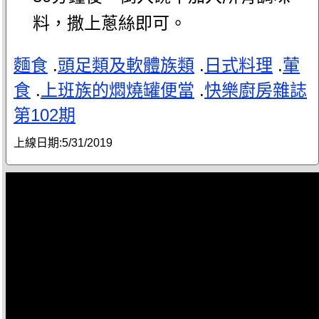
料，撒上蔥絲即可。
麵食
.
頭足類及軟體族類
.
日式料理
.
葷
食
.
上班族的燜燒罐便當
.
快樂廚房雜誌
第102期
上線日期:
5/31/2019