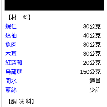
【材 料】
蝦仁
30公克
透抽
40公克
魚肉
30公克
木耳
30公克
紅蘿蔔
20公克
烏龍麵
150公克
開水
適量
蔥絲
少許
【調 味 料】