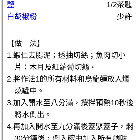
鹽
1/2茶匙
白胡椒粉
少許
【做 法】
1.蝦仁去腸泥；透抽切絲；魚肉切小
片；木耳及紅蘿蔔切絲。
2.將作法1的所有材料和烏龍麵放入燜
燒罐中。
3.加入開水至八分滿，攪拌預熱10秒後
將水倒出。
4.再加入開水至九分滿後蓋緊蓋子，燜
30分鐘後，倒入碗中加入所有調味