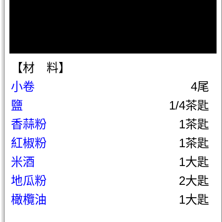
【材 料】
小卷
4尾
鹽
1/4茶匙
香蒜粉
1茶匙
紅椒粉
1茶匙
米酒
1大匙
地瓜粉
2大匙
橄欖油
1大匙