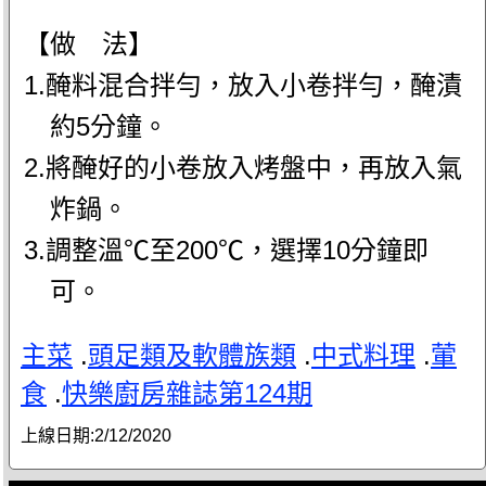
【做 法】
1.醃料混合拌勻，放入小卷拌勻，醃漬
約5分鐘。
2.將醃好的小卷放入烤盤中，再放入氣
炸鍋。
3.調整溫℃至200℃，選擇10分鐘即
可。
主菜
.
頭足類及軟體族類
.
中式料理
.
葷
食
.
快樂廚房雜誌第124期
上線日期:
2/12/2020