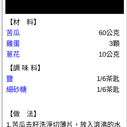
【材 料】
苦瓜
60公克
雞蛋
3顆
蔥花
10公克
【調 味 料】
鹽
1/6茶匙
細砂糖
1/6茶匙
【做 法】
1.苦瓜去籽洗淨切薄片，放入滾沸的水