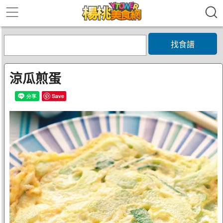
找食譜
涼瓜煎蛋
Save