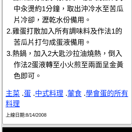
中汆燙約1分鐘，取出沖冷水至苦瓜
片冷卻，瀝乾水份備用。
2.雞蛋打散加入所有調味料及作法1的
苦瓜片打勻成蛋液備用。
3.熱鍋，加入2大匙沙拉油燒熱，倒入
作法2蛋液轉至小火煎至兩面呈金黃
色即可。
主菜
.
蛋
.
中式料理
.
葷食
.
學會蛋的所有
料理
上線日期:
8/14/2008