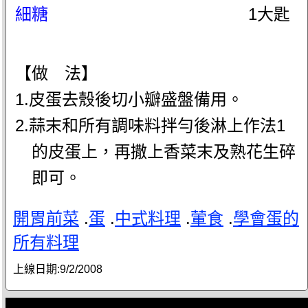
細糖
1大匙
【做 法】
1.皮蛋去殼後切小瓣盛盤備用。
2.蒜末和所有調味料拌勻後淋上作法1
的皮蛋上，再撒上香菜末及熟花生碎
即可。
開胃前菜
.
蛋
.
中式料理
.
葷食
.
學會蛋的
所有料理
上線日期:
9/2/2008