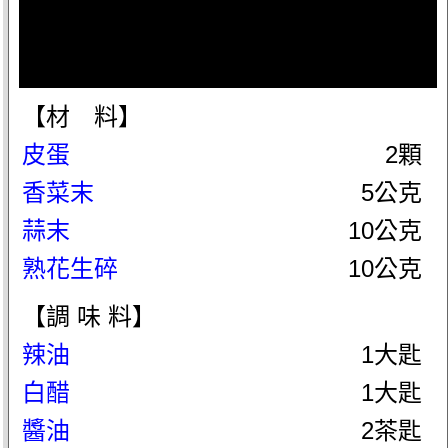
【材 料】
皮蛋
2顆
香菜末
5公克
蒜末
10公克
熟花生碎
10公克
【調 味 料】
辣油
1大匙
白醋
1大匙
醬油
2茶匙