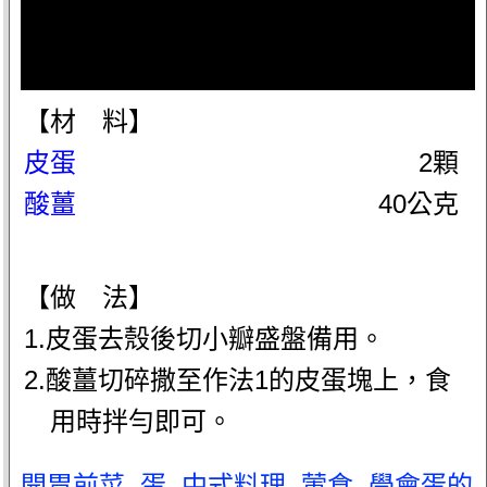
【材 料】
皮蛋
2顆
酸薑
40公克
【做 法】
1.皮蛋去殼後切小瓣盛盤備用。
2.酸薑切碎撒至作法1的皮蛋塊上，食
用時拌勻即可。
開胃前菜
.
蛋
.
中式料理
.
葷食
.
學會蛋的