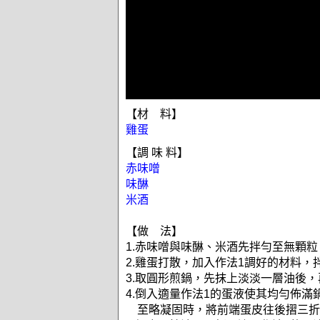
【材 料】
雞蛋
【調 味 料】
赤味噌
味醂
米酒
【做 法】
1.赤味噌與味醂、米酒先拌勻至無顆粒
2.雞蛋打散，加入作法1調好的材料，
3.取圓形煎鍋，先抹上淡淡一層油後
4.倒入適量作法1的蛋液使其均勻佈滿
至略凝固時，將前端蛋皮往後摺三折