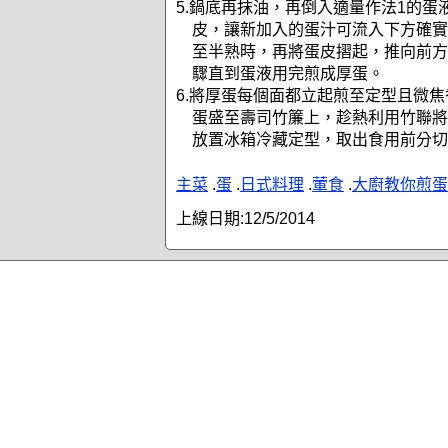
5.鍋底再抹油，再倒入適量作法1的蛋
皮，讓新加入的蛋汁可流入下方確實
至半熟時，再將蛋皮摺起，推向前方
驟直到蛋液用完煎成厚蛋。
6.將厚蛋每個面都立起煎至定型且微
蛋盛至壽司竹簾上，趁熱利用竹聯將
放置冰箱冷藏定型，取出食用前分切
主菜
.
蛋
.
日式料理
.
葷食
.
大廚教你煎蛋
上線日期:
12/5/2014