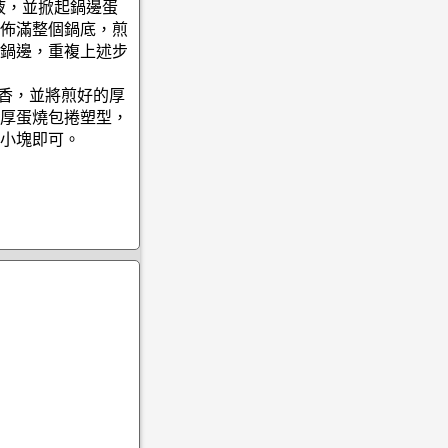
液，並掀起鍋邊蛋
佈滿整個鍋底，煎
鍋邊，重複上述步
焦香，並將煎好的厚
厚蛋燒包捲塑型，
小塊即可。