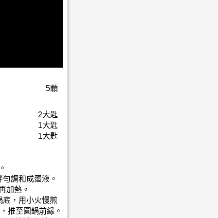
5顆
2大匙
1大匙
1大匙
。
拌勻調和成蛋液。
，再加熱。
鍋底，用小火慢煎
，推至圓鍋前緣。