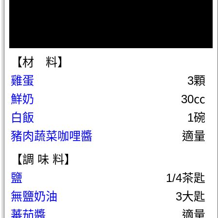
【材 料】
雞蛋
3顆
鮮奶
30㏄
白飯
1碗
豬肉蔬菜咖哩醬
適量
【調 味 料】
鹽
1/4茶匙
無鹽奶油
3大匙
蕃茄醬
適量