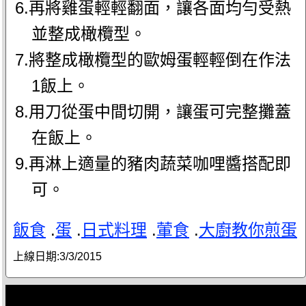
6.再將雞蛋輕輕翻面，讓各面均勻受熱
並整成橄欖型。
7.將整成橄欖型的歐姆蛋輕輕倒在作法
1飯上。
8.用刀從蛋中間切開，讓蛋可完整攤蓋
在飯上。
9.再淋上適量的豬肉蔬菜咖哩醬搭配即
可。
飯食
.
蛋
.
日式料理
.
葷食
.
大廚教你煎蛋
上線日期:
3/3/2015