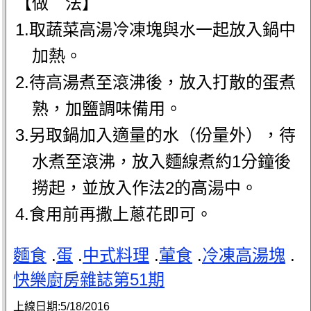
【做 法】
1.取蔬菜高湯冷凍塊與水一起放入鍋中
加熱。
2.待高湯煮至滾沸後，放入打散的蛋煮
熟，加鹽調味備用。
3.另取鍋加入適量的水（份量外），待
水煮至滾沸，放入麵線煮約1分鐘後
撈起，並放入作法2的高湯中。
4.食用前再撒上蔥花即可。
麵食
.
蛋
.
中式料理
.
葷食
.
冷凍高湯塊
.
快樂廚房雜誌第51期
上線日期:
5/18/2016