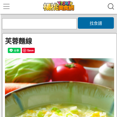
找食譜
芙蓉麵線
Save