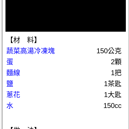
【材 料】
蔬菜高湯冷凍塊
150公克
蛋
2顆
麵線
1把
鹽
1茶匙
蔥花
1大匙
水
150cc