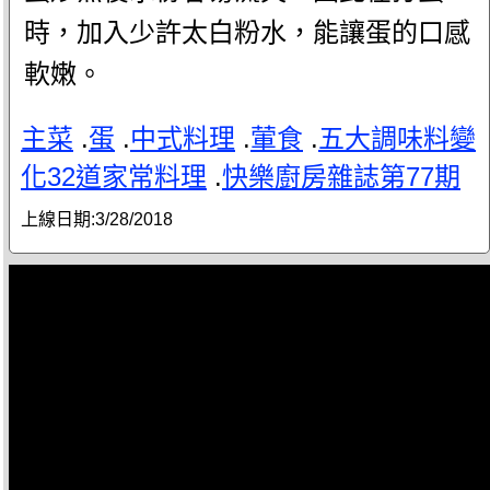
時，加入少許太白粉水，能讓蛋的口感
軟嫩。
主菜
.
蛋
.
中式料理
.
葷食
.
五大調味料變
化32道家常料理
.
快樂廚房雜誌第77期
上線日期:
3/28/2018