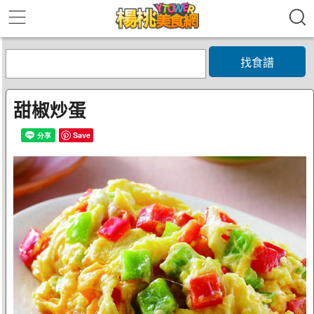
找食譜
甜椒炒蛋
Save