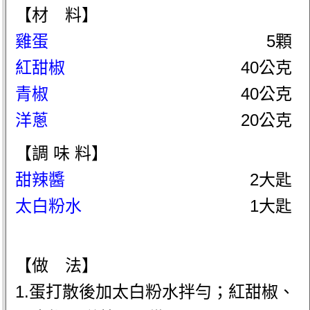
【材 料】
雞蛋
5顆
紅甜椒
40公克
青椒
40公克
洋蔥
20公克
【調 味 料】
甜辣醬
2大匙
太白粉水
1大匙
【做 法】
1.蛋打散後加太白粉水拌勻；紅甜椒、