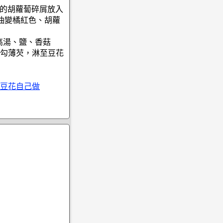
1的胡蘿蔔碎屑放入
油變橘紅色、胡蘿
高湯、鹽、香菇
勾薄芡，淋至豆花
豆花自己做