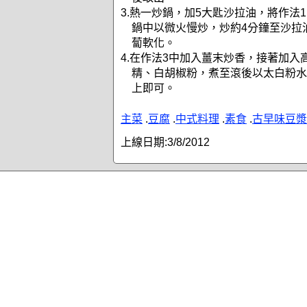
3.熱一炒鍋，加5大匙沙拉油，將作法
鍋中以微火慢炒，炒約4分鐘至沙拉
蔔軟化。
4.在作法3中加入薑末炒香，接著加入
精、白胡椒粉，煮至滾後以太白粉水
上即可。
主菜
.
豆腐
.
中式料理
.
素食
.
古早味豆漿
上線日期:
3/8/2012