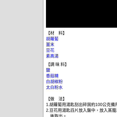
【材 料】
胡蘿蔔
薑末
豆花
素高湯
【調 味 料】
鹽
香菇精
白胡椒粉
太白粉水
【做 法】
1.胡蘿蔔用湯匙刮出碎屑約100公克備
2.豆花用湯匙舀片放入盤中，放入蒸籠
後取出。