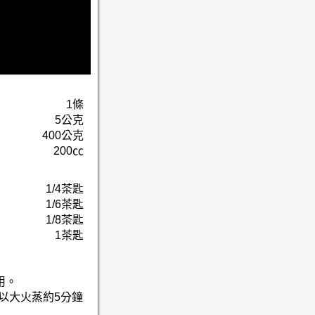
1條
5公克
400公克
200㏄
1/4茶匙
1/6茶匙
1/8茶匙
1茶匙
用。
以大火蒸約5分鐘