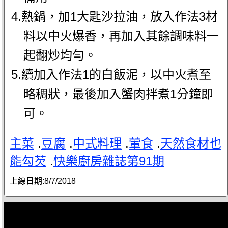
4.熱鍋，加1大匙沙拉油，放入作法3材
料以中火爆香，再加入其餘調味料一
起翻炒均勻。
5.續加入作法1的白飯泥，以中火煮至
略稠狀，最後加入蟹肉拌煮1分鐘即
可。
主菜
.
豆腐
.
中式料理
.
葷食
.
天然食材也
能勾芡
.
快樂廚房雜誌第91期
上線日期:
8/7/2018