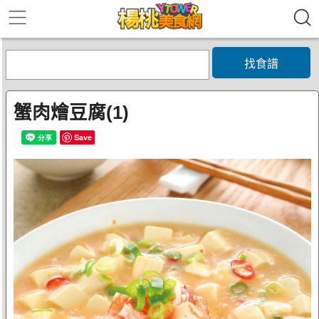
找食譜
蟹肉燴豆腐(1)
Save