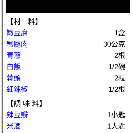
【材 料】
嫩豆腐
1盒
蟹腿肉
30公克
青蔥
2根
白飯
1/2碗
蒜頭
2粒
紅辣椒
1/2根
【調 味 料】
辣豆瓣
1小匙
米酒
1大匙