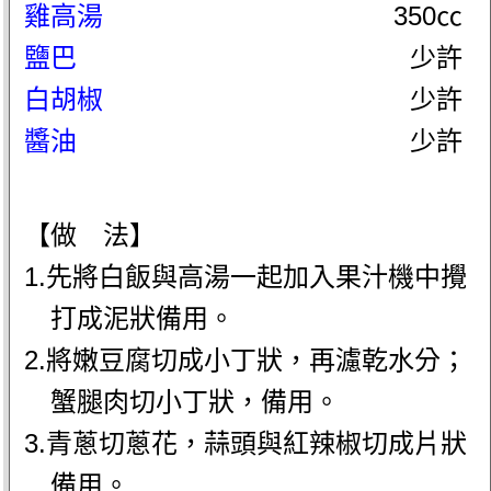
雞高湯
350㏄
鹽巴
少許
白胡椒
少許
醬油
少許
【做 法】
1.先將白飯與高湯一起加入果汁機中攪
打成泥狀備用。
2.將嫩豆腐切成小丁狀，再濾乾水分；
蟹腿肉切小丁狀，備用。
3.青蔥切蔥花，蒜頭與紅辣椒切成片狀
備用。