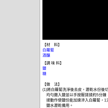
【材 料】
白蘿蔔
酒釀
【調 味 料】
鹽
糖
【做 法】
(1)將白蘿蔔洗淨後去皮，瀝乾水份後
均勻撒入鹽並以手按壓搓揉約5分鐘
揉動作使鹽份能加速滲入白蘿蔔，1
鹽水瀝乾備用。