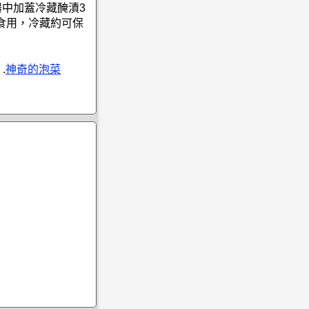
器中加蓋冷藏醃漬3
食用，冷藏約可保
.
神奇的泡菜