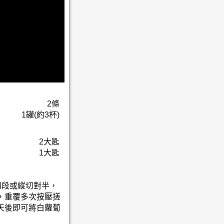
2條
1罐(約3杯)
2大匙
1大匙
切段或縱切對半，
，重覆多次按壓搓
天後即可將白蘿蔔