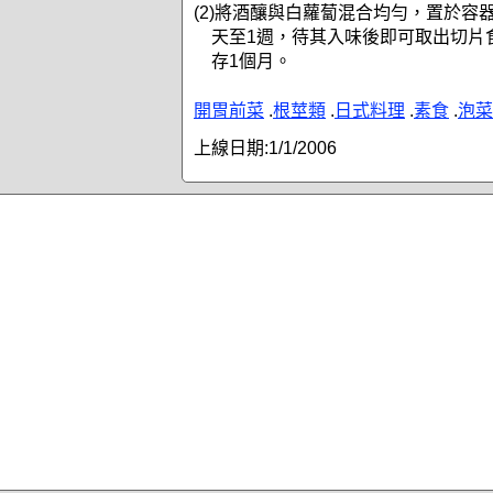
(2)將酒釀與白蘿蔔混合均勻，置於容
天至1週，待其入味後即可取出切片
存1個月。
開胃前菜
.
根莖類
.
日式料理
.
素食
.
泡菜
上線日期:
1/1/2006