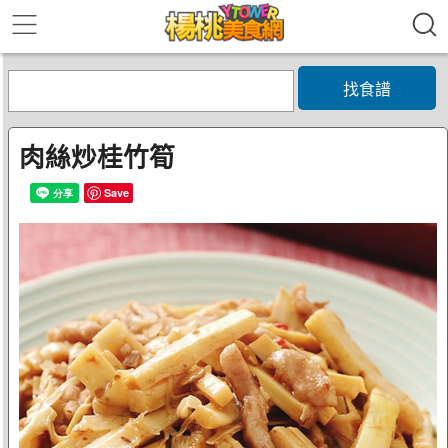
找食譜
肉絲炒桂竹筍
Save