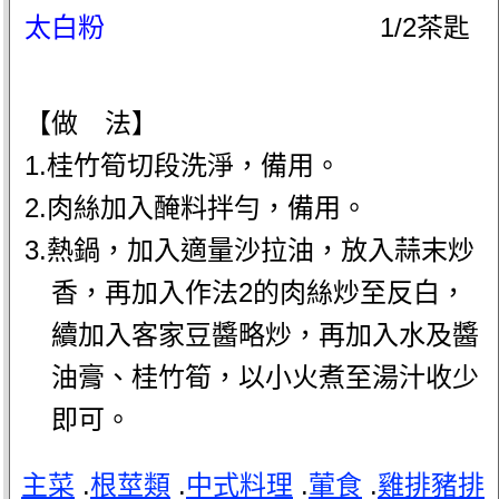
太白粉
1/2茶匙
【做 法】
1.桂竹筍切段洗淨，備用。
2.肉絲加入醃料拌勻，備用。
3.熱鍋，加入適量沙拉油，放入蒜末炒
香，再加入作法2的肉絲炒至反白，
續加入客家豆醬略炒，再加入水及醬
油膏、桂竹筍，以小火煮至湯汁收少
即可。
主菜
.
根莖類
.
中式料理
.
葷食
.
雞排豬排