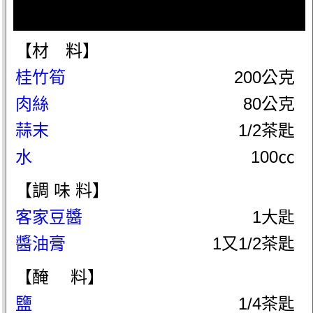
【材 料】
桂竹筍
200公克
肉絲
80公克
蒜末
1/2茶匙
水
100㏄
【調 味 料】
客家豆醬
1大匙
醬油膏
1又1/2茶匙
【醃 料】
鹽
1/4茶匙