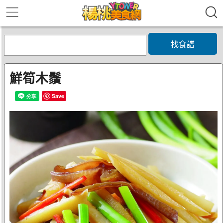
找食譜
鮮筍木鬚
Save