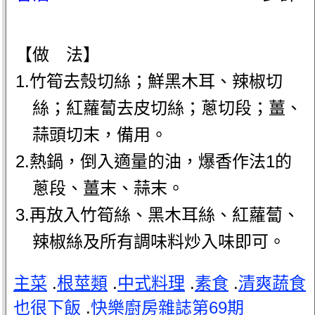
【做 法】
1.竹筍去殼切絲；鮮黑木耳、辣椒切
絲；紅蘿蔔去皮切絲；蔥切段；薑、
蒜頭切末，備用。
2.熱鍋，倒入適量的油，爆香作法1的
蔥段、薑末、蒜末。
3.再放入竹筍絲、黑木耳絲、紅蘿蔔、
辣椒絲及所有調味料炒入味即可。
主菜
.
根莖類
.
中式料理
.
素食
.
清爽蔬食
也很下飯
.
快樂廚房雜誌第69期