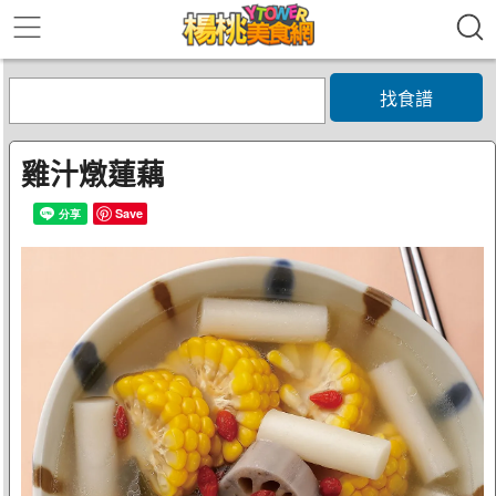
找食譜
雞汁燉蓮藕
Save