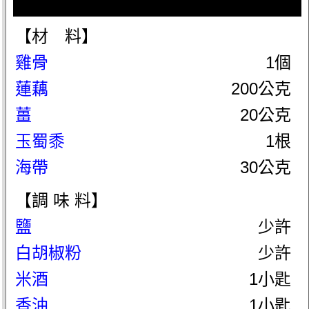
【材 料】
雞骨
1個
蓮藕
200公克
薑
20公克
玉蜀黍
1根
海帶
30公克
【調 味 料】
鹽
少許
白胡椒粉
少許
米酒
1小匙
香油
1小匙