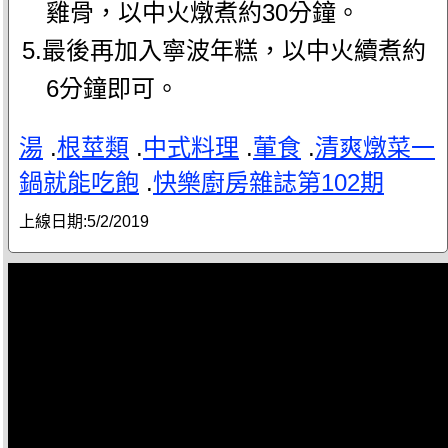
雞骨，以中火燉煮約30分鐘。
5.最後再加入寧波年糕，以中火續煮約
6分鐘即可。
湯
.
根莖類
.
中式料理
.
葷食
.
清爽燉菜一
鍋就能吃飽
.
快樂廚房雜誌第102期
上線日期:
5/2/2019