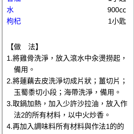
水
900㏄
枸杞
1小匙
【做 法】
1.將雞骨洗淨，放入滾水中汆燙撈起，
備用。
2.將蓮藕去皮洗淨切成片狀；薑切片；
玉蜀黍切小段；海帶洗淨，備用。
3.取鍋加熱，加入少許沙拉油，放入作
法2的所有材料，以中火炒香。
4.再加入調味料所有材料與作法1的的