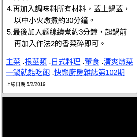
4.再加入調味料所有材料，蓋上鍋蓋，
以中小火燉煮約30分鐘。
5.最後加入麵線續煮約3分鐘，起鍋前
再加入作法2的香菜碎即可。
主菜
.
根莖類
.
日式料理
.
葷食
.
清爽燉菜
一鍋就能吃飽
.
快樂廚房雜誌第102期
上線日期:
5/2/2019