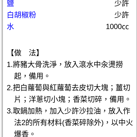
鹽
少許
白胡椒粉
少許
水
1000㏄
【做 法】
1.將豬大骨洗淨，放入滾水中汆燙撈
起，備用。
2.把白蘿蔔與紅蘿蔔去皮切大塊；薑切
片；洋蔥切小塊；香菜切碎，備用。
3.取鍋加熱，加入少許沙拉油，放入作
法2的所有材料(香菜碎除外)，以中火
爆香。