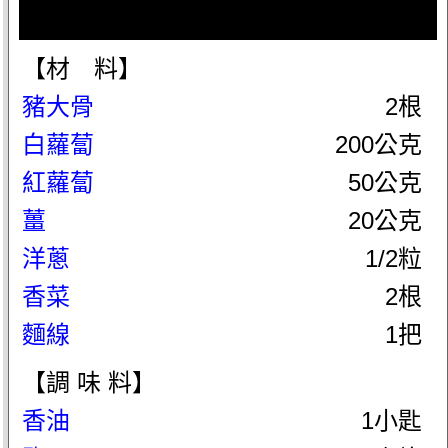
【材 料】
豬大骨
2根
白蘿蔔
200公克
紅蘿蔔
50公克
薑
20公克
洋蔥
1/2粒
香菜
2根
麵線
1把
【調 味 料】
香油
1小匙