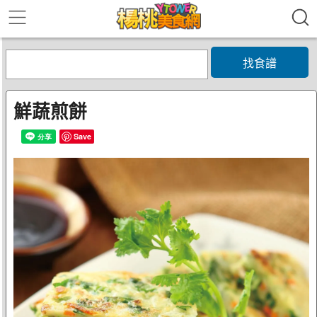
找食譜
鮮蔬煎餅
Save