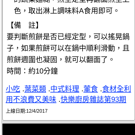
色，取出淋上調味料A食用即可。
【備 註】
要判斷煎餅是否已經定型，可以搖晃鍋
子，如果煎餅可以在鍋中順利滑動，且
煎餅週圍也凝固，就可以翻面了。
時間：約10分鐘
小吃
.
葉菜類
.
中式料理
.
葷食
.
食材全利
用不浪費又美味
.
快樂廚房雜誌第93期
上線日期:
12/4/2017