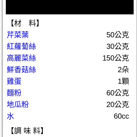
【材 料】
芹菜葉
50公克
紅蘿蔔絲
30公克
高麗菜絲
150公克
鮮香菇絲
2朵
雞蛋
1顆
麵粉
60公克
地瓜粉
20公克
水
60cc
【調 味 料】