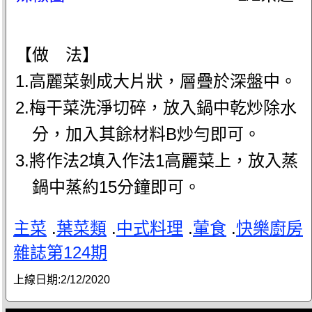
【做 法】
1.高麗菜剝成大片狀，層疊於深盤中。
2.梅干菜洗淨切碎，放入鍋中乾炒除水
分，加入其餘材料B炒勻即可。
3.將作法2填入作法1高麗菜上，放入蒸
鍋中蒸約15分鐘即可。
主菜
.
葉菜類
.
中式料理
.
葷食
.
快樂廚房
雜誌第124期
上線日期:
2/12/2020