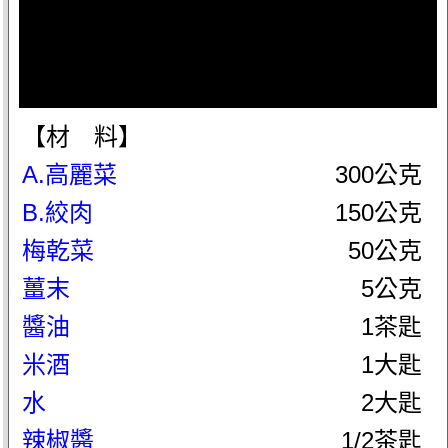
【材 料】
A.高麗菜
300公克
B.絞肉
150公克
梅乾菜
50公克
薑末
5公克
醬油
1茶匙
米酒
1大匙
水
2大匙
辣椒醬
1/2茶匙