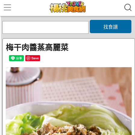
找食譜
梅干肉醬蒸高麗菜
Save