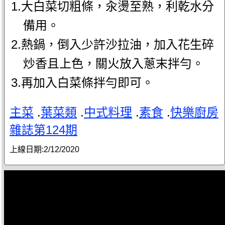
1.大白菜切粗條，汆燙至熟，利乾水分
備用。
2.熱鍋，倒入少許沙拉油，加入花生碎
炒香且上色，關火放入蔥末拌勻。
3.再加入白菜條拌勻即可。
主菜
.
葉菜類
.
中式料理
.
素食
.
快樂廚房
雜誌第124期
上線日期:
2/12/2020