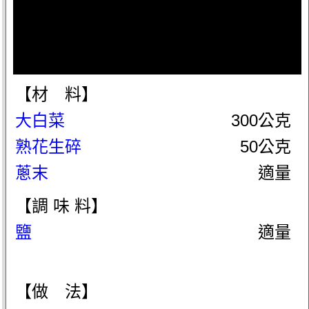
【材 料】
大白菜
300公克
熟花生碎
50公克
蔥末
適量
【調 味 料】
鹽
適量
【做 法】