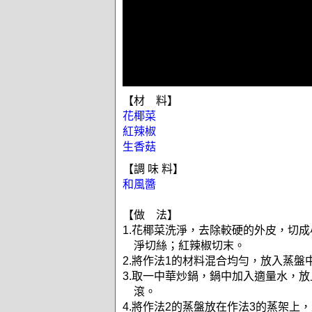
【材 料】
花椰菜
紅辣椒
生香菇
【調 味 料】
和風醬
【做 法】
1.花椰菜洗淨，去除較硬的外皮，切
淨切絲；紅辣椒切末。
2.將作法1的材料混合均勻，放入蒸盤
3.取一中華炒鍋，鍋中加入適量水，
滾。
4.將作法2的蒸盤放在作法3的蒸架上