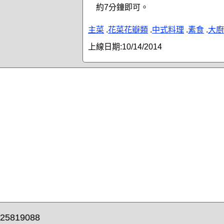
約7分鐘即可。
主菜
.
花菜花瓣類
.
中式料理
.
素食
.
大廚
上線日期:
10/14/2014
25819088