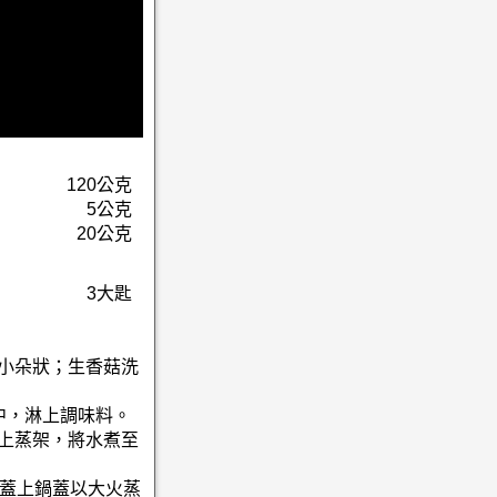
120公克
5公克
20公克
3大匙
成小朵狀；生香菇洗
中，淋上調味料。
放上蒸架，將水煮至
，蓋上鍋蓋以大火蒸