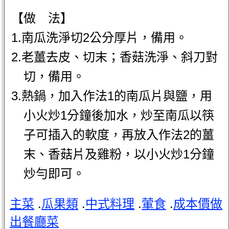
【做 法】
1.南瓜洗淨切2公分厚片，備用。
2.老薑去皮、切末；香菇洗淨、斜刀對
切，備用。
3.熱鍋，加入作法1的南瓜片與鹽，用
小火炒1分鐘後加水，炒至南瓜以筷
子可插入的軟度，再放入作法2的薑
末、香菇片及雞粉，以小火炒1分鐘
炒勻即可。
主菜
.
瓜果類
.
中式料理
.
葷食
.
成本價做
出餐廳菜