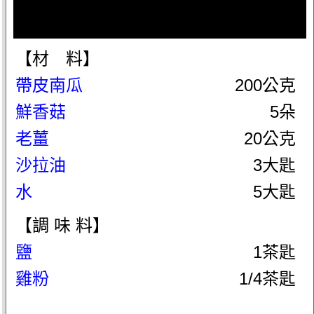
【材 料】
帶皮南瓜
200公克
鮮香菇
5朵
老薑
20公克
沙拉油
3大匙
水
5大匙
【調 味 料】
鹽
1茶匙
雞粉
1/4茶匙