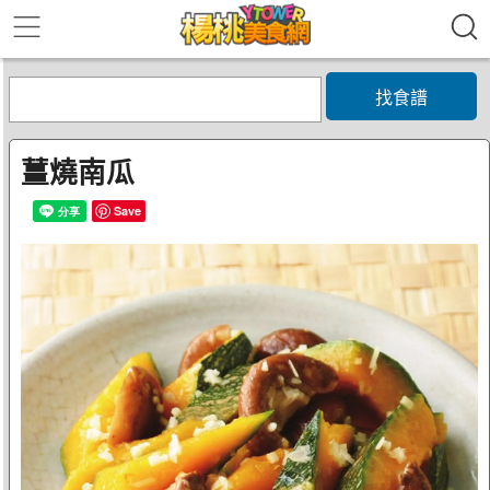
找食譜
薑燒南瓜
Save