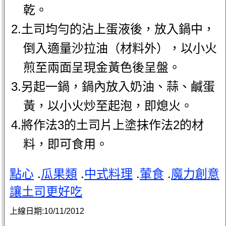
乾。
2.土司均勻的沾上蛋液後，放入鍋中，
倒入適量沙拉油（材料外），以小火
煎至兩面呈現金黃色後呈盤。
3.另起一鍋，鍋內放入奶油、蒜、鹹蛋
黃，以小火炒至起泡，即熄火。
4.將作法3的土司片上塗抹作法2的材
料，即可食用。
點心
.
瓜果類
.
中式料理
.
葷食
.
魔力創意
讓土司更好吃
上線日期:
10/11/2012