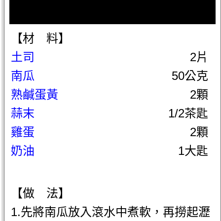
【材 料】
土司
2片
南瓜
50公克
熟鹹蛋黃
2顆
蒜末
1/2茶匙
雞蛋
2顆
奶油
1大匙
【做 法】
1.先將南瓜放入滾水中煮軟，再撈起瀝