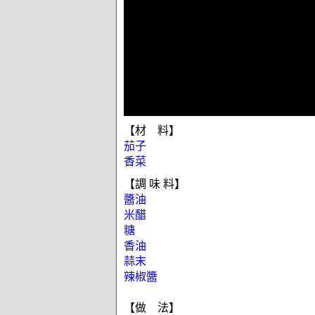
【材 料】
茄子
香菜
【調 味 料】
醬油
米醋
糖
香油
蒜末
辣椒醬
【做 法】