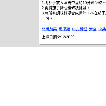
1.將茄子放入蒸鍋中蒸約10分鐘至軟。
2.再將茄子撕成粗條狀擺盤。
3.將所有調味料混合成醬汁，林在茄
可。
開胃前菜
.
瓜果類
.
中式料理
.
素食
.
快樂
上線日期:
2/12/2020