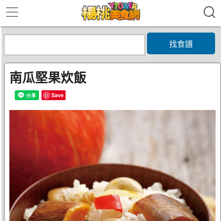
找食譜
南瓜堅果炊飯
Save