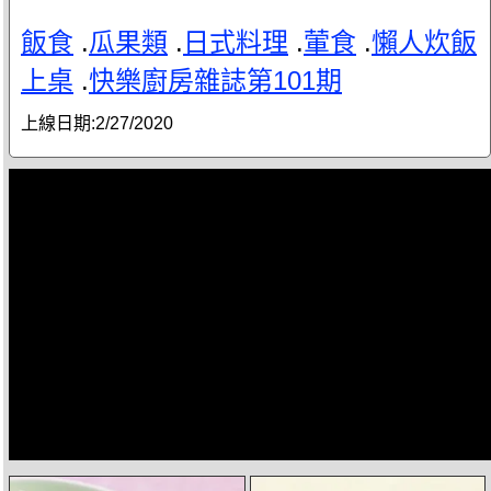
飯食
.
瓜果類
.
日式料理
.
葷食
.
懶人炊飯
上桌
.
快樂廚房雜誌第101期
上線日期:
2/27/2020