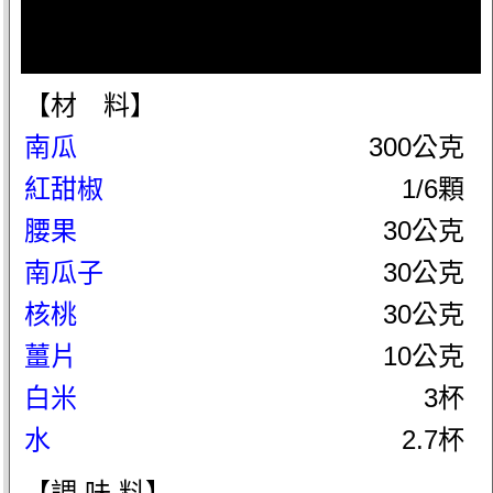
【材 料】
南瓜
300公克
紅甜椒
1/6顆
腰果
30公克
南瓜子
30公克
核桃
30公克
薑片
10公克
白米
3杯
水
2.7杯
【調 味 料】