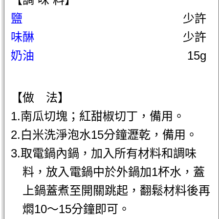
鹽
少許
味醂
少許
奶油
15g
【做 法】
1.南瓜切塊；紅甜椒切丁，備用。
2.白米洗淨泡水15分鐘瀝乾，備用。
3.取電鍋內鍋，加入所有材料和調味
料，放入電鍋中於外鍋加1杯水，蓋
上鍋蓋煮至開關跳起，翻鬆材料後再
燜10～15分鐘即可。