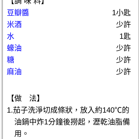
【調 味 料】
豆瓣醬
1小匙
米酒
少許
水
1匙
蠔油
少許
糖
少許
麻油
少許
【做 法】
1.茄子洗淨切成條狀，放入約140℃的
油鍋中炸1分鐘後撈起，瀝乾油脂備
用。