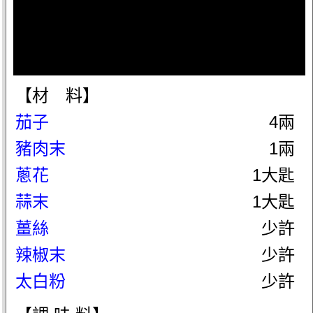
【材 料】
茄子
4兩
豬肉末
1兩
蔥花
1大匙
蒜末
1大匙
薑絲
少許
辣椒末
少許
太白粉
少許