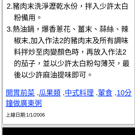
2.豬肉末洗淨瀝乾水份，拌入少許太白
粉備用。
3.熱油鍋，爆香蔥花、薑末、蒜絲、辣
椒末,加入作法2的豬肉末及所有調味
料拌炒至肉變顏色時，再放入作法2
的茄子，並以少許太白粉勾薄芡，最
後以少許麻油提味即可。
開胃前菜
.
瓜果類
.
中式料理
.
葷食
.
10分
鐘做廣東粥
上線日期:
1/1/2006