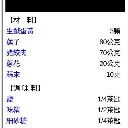
【材 料】
生鹹蛋黃
3顆
蓮子
80公克
豬絞肉
70公克
蔥花
20公克
蒜末
10克
【調 味 料】
鹽
1/4茶匙
味精
1/2茶匙
細砂糖
1/4茶匙