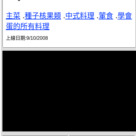
主菜
.
種子核果類
.
中式料理
.
葷食
.
學會
蛋的所有料理
上線日期:
9/10/2008