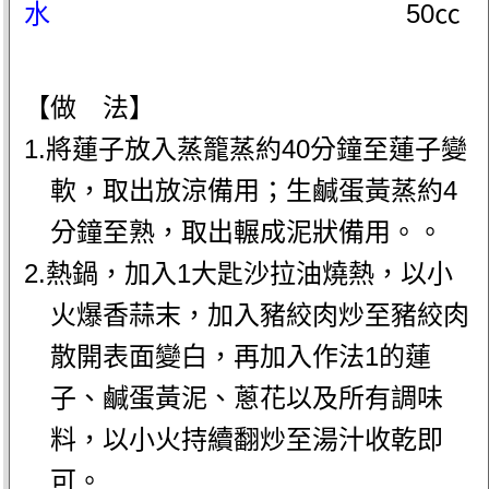
水
50㏄
【做 法】
1.將蓮子放入蒸籠蒸約40分鐘至蓮子變
軟，取出放涼備用；生鹹蛋黃蒸約4
分鐘至熟，取出輾成泥狀備用。。
2.熱鍋，加入1大匙沙拉油燒熱，以小
火爆香蒜末，加入豬絞肉炒至豬絞肉
散開表面變白，再加入作法1的蓮
子、鹹蛋黃泥、蔥花以及所有調味
料，以小火持續翻炒至湯汁收乾即
可。