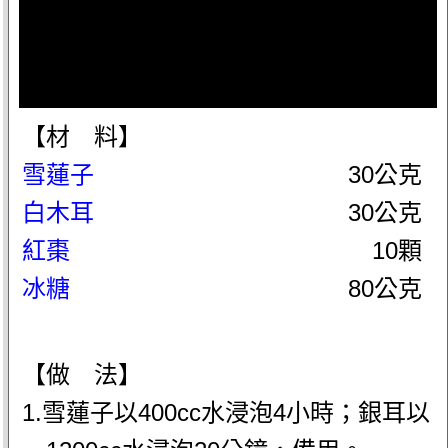
【材 料】
雪蓮子
30公克
白木耳
30公克
紅棗
10顆
冰糖
80公克
【做 法】
1.雪蓮子以400cc水浸泡4小時；銀耳以