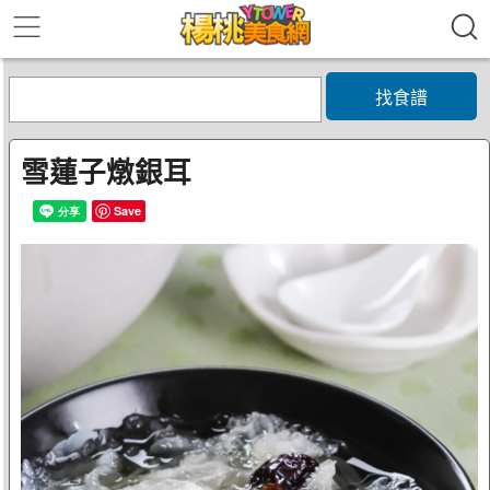
找食譜
雪蓮子燉銀耳
Save