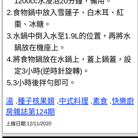
1200cc水浸泡20分鐘，備用。
2.食物鍋中放入雪蓮子、白木耳、紅
棗、冰糖。
3.水鍋中倒入水至1.9L的位置，再將水
鍋放在機座上。
4.將食物鍋放在水鍋上，蓋上鍋蓋，設
定3小時(逆時針旋轉)。
5.3小時後拌勻即可。
湯
.
種子核果類
.
中式料理
.
素食
.
快樂廚
房雜誌第124期
上線日期:
12/11/2020