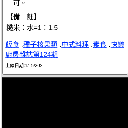
可。
【備 註】
糙米：水=1：1.5
飯食
.
種子核果類
.
中式料理
.
素食
.
快樂
廚房雜誌第124期
上線日期:
1/15/2021