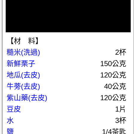
【材 料】
糙米(洗過)
2杯
新鮮栗子
150公克
地瓜(去皮)
120公克
牛蒡(去皮)
40公克
紫山藥(去皮)
120公克
豆皮
1片
水
3杯
鹽
1/4茶匙