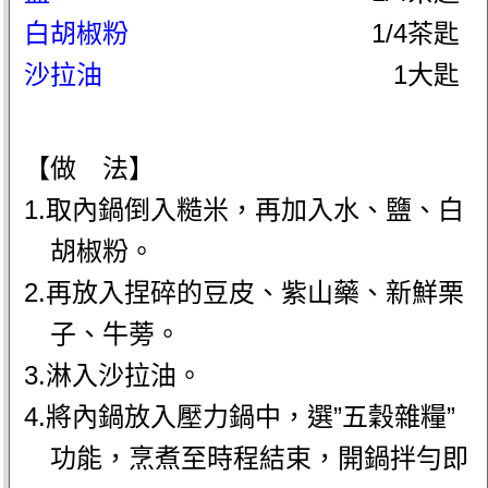
白胡椒粉
1/4茶匙
沙拉油
1大匙
【做 法】
1.取內鍋倒入糙米，再加入水、鹽、白
胡椒粉。
2.再放入捏碎的豆皮、紫山藥、新鮮栗
子、牛蒡。
3.淋入沙拉油。
4.將內鍋放入壓力鍋中，選”五穀雜糧”
功能，烹煮至時程結束，開鍋拌勻即