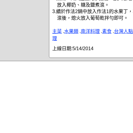
放入椰奶、糖及鹽煮滾。
3.續於作法2鍋中放入作法1的水果丁
滾後，熄火放入葡萄乾拌勻即可。
主菜
.
水果類
.
南洋料理
.
素食
.
台灣人點
理
上線日期:
5/14/2014