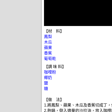
【材 料】
鳳梨
木瓜
蘋果
香蕉
葡萄乾
【調 味 料】
咖哩粉
椰奶
鹽
糖
【做 法】
1.將鳳梨、蘋果、木瓜及香蕉切成丁，
2.熱鍋，倒入適量的沙拉油，放入咖