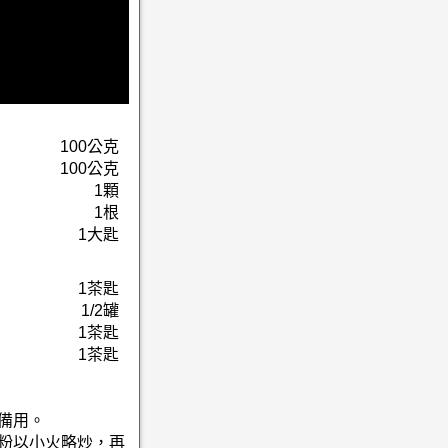
100公克
100公克
1顆
1根
1大匙
1茶匙
1/2罐
1茶匙
1茶匙
備用。
哩粉以小火略炒，再