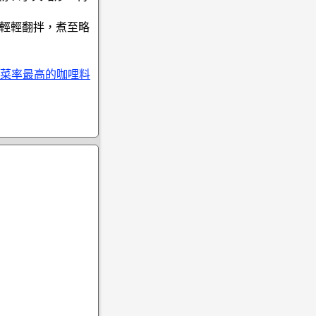
，輕輕翻拌，煮至略
菜率最高的咖哩料