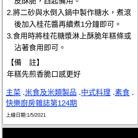
皮酥脆，舀起備用。
2.將二砂與水倒入鍋中製作糖水，煮滾
後加入桂花醬再續煮1分鐘即可。
3.食用時將桂花糖漿淋上酥脆年糕條或
沾著食用即可。
【備 註】
年糕先煎香脆口感更好
主菜
.
米食及米類製品
.
中式料理
.
素食
.
快樂廚房雜誌第124期
上線日期:
1/5/2021