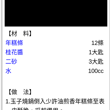
【材 料】
年糕條
12條
桂花醬
1大匙
二砂
3大匙
水
100cc
【做 法】
1.玉子燒鍋倒入少許油煎香年糕條至表